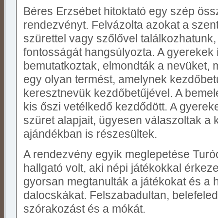
Béres Erzsébet hitoktató egy szép öss
rendezvényt. Felvázolta azokat a szent
szürettel vagy szőlővel találkozhatunk
fontosságát hangsúlyozta. A gyereke
bemutatkoztak, elmondták a nevüket, me
egy olyan termést, amelynek kezdőbet
keresztnevük kezdőbetűjével. A bemele
kis őszi vetélkedő kezdődött. A gyerek
szüret alapjait, ügyesen válaszoltak a 
ajándékban is részesültek.
A rendezvény egyik meglepetése Turóc
hallgató volt, aki népi játékokkal érke
gyorsan megtanulták a játékokat és a 
dalocskákat. Felszabadultan, belefele
szórakozást és a mókát.