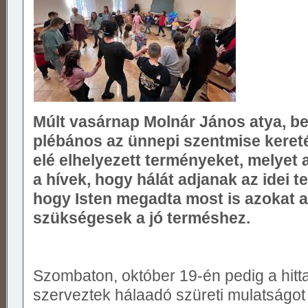
Múlt vasárnap Molnár János atya, b
plébános az ünnepi szentmise keret
elé elhelyezett terményeket, melyet a
a hívek, hogy hálát adjanak az idei t
hogy Isten megadta most is azokat a 
szükségesek a jó terméshez.
Szombaton, október 19-én pedig a hit
szerveztek hálaadó szüreti mulatságot