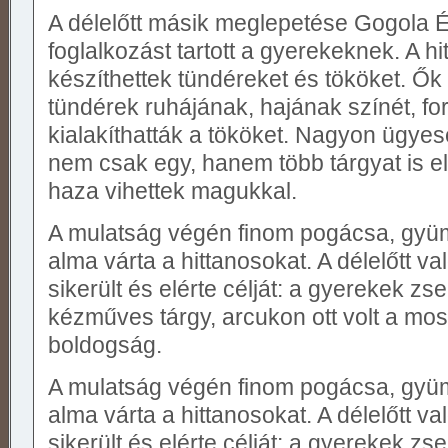
A délelőtt másik meglepetése Gogola É
foglalkozást tartott a gyerekeknek. A 
készíthettek tündéreket és tököket. Ők
tündérek ruhájának, hajának színét, fo
kialakíthatták a tököket. Nagyon ügyes
nem csak egy, hanem több tárgyat is el
haza vihettek magukkal.
A mulatság végén finom pogácsa, gyümö
alma várta a hittanosokat. A délelőtt 
sikerült és elérte célját: a gyerekek zs
kézműves tárgy, arcukon ott volt a mos
boldogság.
A mulatság végén finom pogácsa, gyümö
alma várta a hittanosokat. A délelőtt 
sikerült és elérte célját: a gyerekek zs