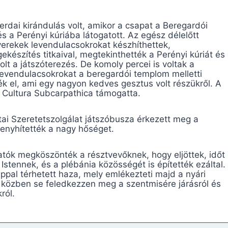
erdai kirándulás volt, amikor a csapat a Beregardói
 a Perényi kúriába látogatott. Az egész délelőtt
yerekek levendulacsokrokat készhíthettek,
észítés titkaival, megtekinthették a Perényi kúriát és
lt a játszóterezés. De komoly percei is voltak a
 levendulacsokrokat a beregardói templom melletti
k el, ami egy nagyon kedves gesztus volt részükről. A
o Cultura Subcarpathica támogatta.
ai Szeretetszolgálat játszóbusza érkezett meg a
 enyhítették a nagy hőséget.
atók megköszönték a résztvevőknek, hogy eljöttek, időt
stennek, és a plébánia közösségét is építették ezáltal.
ppal térhetett haza, mely emlékezteti majd a nyári
 közben se feledkezzen meg a szentmisére járásról és
ról.