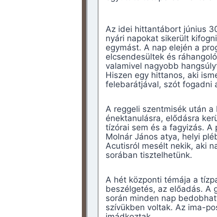
Az idei hittantábort június 
nyári napokat sikerült kifogn
egymást. A nap elején a pro
elcsendesültek és ráhangolód
valamivel nagyobb hangsúlyt
Hiszen egy hittanos, aki isme
felebarátjával, szót fogadni 
A reggeli szentmisék után a 
énektanulásra, elődásra ker
tízórai sem és a fagyizás. A
Molnár János atya, helyi plé
Acutisról mesélt nekik, aki 
sorában tisztelhetünk.
A hét központi témája a tízp
beszélgetés, az előadás. A 
során minden nap bedobhatt
szívükben voltak. Az ima-p
imádkoztak.