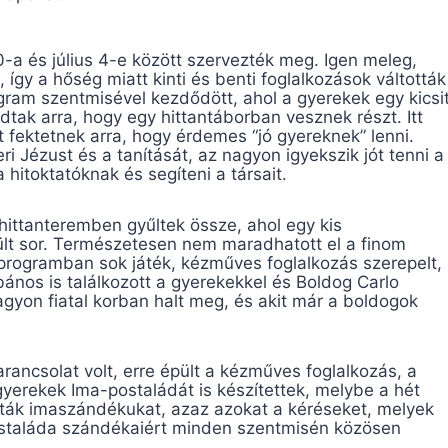
30-a és július 4-e között szervezték meg. Igen meleg,
i, így a hőség miatt kinti és benti foglalkozások váltották
gram szentmisével kezdődött, ahol a gyerekek egy kicsi
tak arra, hogy egy hittantáborban vesznek részt. Itt
 fektetnek arra, hogy érdemes “jó gyereknek” lenni.
ri Jézust és a tanítását, az nagyon igyekszik jót tenni a
a hitoktatóknak és segíteni a társait.
hittanteremben gyűltek össze, ahol egy kis
ült sor. Természetesen nem maradhatott el a finom
 programban sok játék, kézműves foglalkozás szerepelt,
bános is találkozott a gyerekekkel és Boldog Carlo
nagyon fiatal korban halt meg, és akit már a boldogok
arancsolat volt, erre épült a kézműves foglalkozás, a
gyerekek Ima-postaládát is készítettek, melybe a hét
ák imaszándékukat, azaz azokat a kéréseket, melyek
ostaláda szándékaiért minden szentmisén közösen