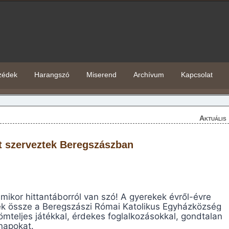
zédek
Harangszó
Miserend
Archívum
Kapcsolat
Aktuális
rt szerveztek Beregszászban
mikor hittantáborról van szó! A gyerekek évről-évre
k össze a Beregszászi Római Katolikus Egyházközség
römteljes játékkal, érdekes foglalkozásokkal, gondtalan
 napokat.