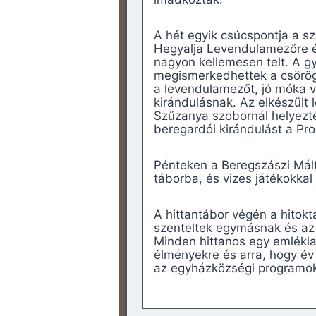
A hét egyik csúcspontja a sz
Hegyalja Levendulamezőre és
nagyon kellemesen telt. A g
megismerkedhettek a csörögek
a levendulamezőt, jó móka vo
kirándulásnak. Az elkészült
Szűzanya szobornál helyezté
beregardói kirándulást a Pr
Pénteken a Beregszászi Mált
táborba, és vizes játékokkal
A hittantábor végén a hitokt
szenteltek egymásnak és az I
Minden hittanos egy emlékla
élményekre és arra, hogy év
az egyházközségi programok