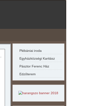
év
hónap
év
hónap
Plébániai iroda
Egyházközségi Karitász
Pásztor Ferenc Ház
Edzőterem