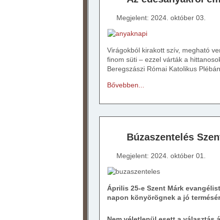
Megjelent: 2024. október 03.
Virágokból kirakott szív, megható ve
finom süti – ezzel várták a hittano
Beregszászi Római Katolikus Plébán
Bővebben...
Búzaszentelés Szen
Megjelent: 2024. október 01.
Április 25-e Szent Márk evangéli
napon könyörögnek a jó termésért
Nem véletlenül esett a választás á