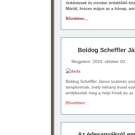
önkéntesek és minden érdeklődő köz
Máriát, hiszen május az a hónap, am
Bővebben...
Boldog Scheffler J
Megjelent: 2024. október 03.
Boldog Scheffler János szatmári püs
templomnak, mely néhány évvel ezel
emlékeztek meg a helyi hívek és az
Bővebben...
Az édesanyákról em