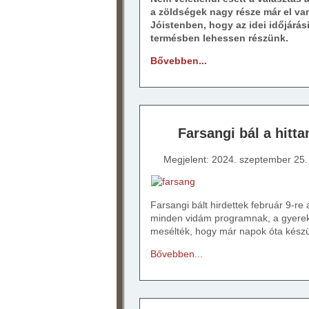
a zöldségek nagy része már el van
Jóistenben, hogy az idei időjárá
termésben lehessen részünk.
Bővebben...
Farsangi bál a hitt
Megjelent: 2024. szeptember 25.
Farsangi bált hirdettek február 9-r
minden vidám programnak, a gyereke
mesélték, hogy már napok óta készül
Bővebben...