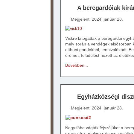
A beregardóiak kirá
Megjelent: 2024. január 28.
Viskre látogattak a beregardói egyhá
mely során a vendégek elsősorban k
otthoni gondokból, tennivalókból. Eme
örömet, felüdülést hozott az életükb
Bővebben...
Egyházközségi dis
Megjelent: 2024. január 28.
Nagy fába vágták fejszéjüket a ber
szerveztek, melyre szívesen gyűltek