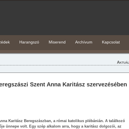
zédek
Harangszó
Miserend
Archívum
Kapcsolat
Aktuál
Beregszászi Szent Anna Karitász szervezésében
 Anna Karitász Beregszászban, a római katolikus plébánián. A találkozó
je ünnepe volt. Egy szép alkalom arra, hogy a karitász dolgozói, az