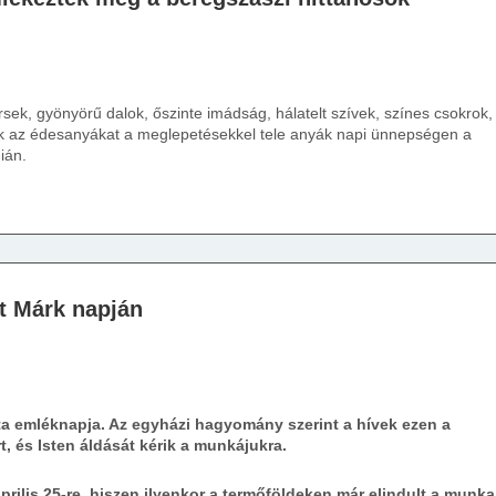
rsek, gyönyörű dalok, őszinte imádság, hálatelt szívek, színes csokrok,
sok az édesanyákat a meglepetésekkel tele anyák napi ünnepségen a
ián.
t Márk napján
sta emléknapja. Az egyházi hagyomány szerint a hívek ezen a
, és Isten áldását kérik a munkájukra.
prilis 25-re, hiszen ilyenkor a termőföldeken már elindult a munka