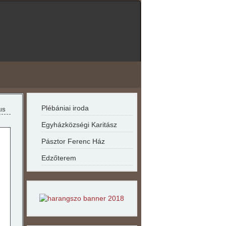
év
hónap
év
hónap
Plébániai iroda
is
Egyházközségi Karitász
Pásztor Ferenc Ház
Edzőterem