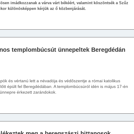
ösen imádkozzanak a várva várt békéért, valamint köszöntsék a Szűz
ikor különösképpen kérjük az ő közbenjárását.
ános templombúcsút ünnepeltek Beregdédán
pök és vértanú lett a névadója és védőszentje a római katolikus
őtt épült fel Beregdédában. A templombúcsúról idén is május 17-én
 ünnepre érkezett zarándokok.
lékeztek meg a beregszászi hittanosok