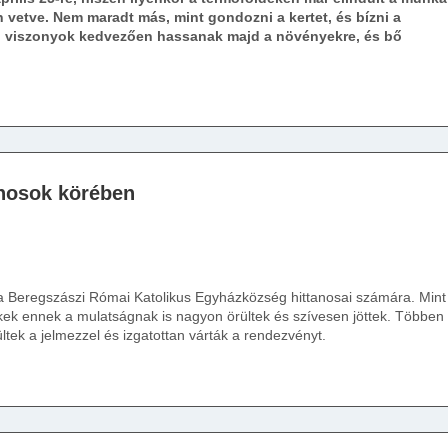
 vetve. Nem maradt más, mint gondozni a kertet, és bízni a
si viszonyok kedvezően hassanak majd a növényekre, és bő
anosok körében
e a Beregszászi Római Katolikus Egyházközség hittanosai számára. Mint
k ennek a mulatságnak is nagyon örültek és szívesen jöttek. Többen
tek a jelmezzel és izgatottan várták a rendezvényt.