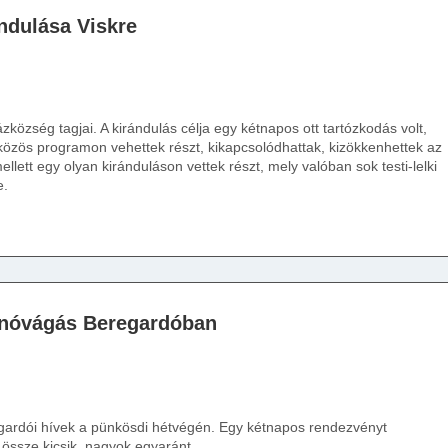
ndulása Viskre
zközség tagjai. A kirándulás célja egy kétnapos ott tartózkodás volt,
özös programon vehettek részt, kikapcsolódhattak, kizökkenhettek az
llett egy olyan kiránduláson vettek részt, mely valóban sok testi-lelki
e.
znóvágás Beregardóban
egardói hívek a pünkösdi hétvégén. Egy kétnapos rendezvényt
 össze kicsik, nagyok egyaránt.